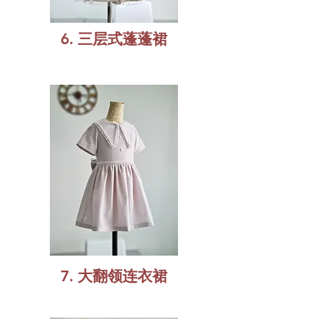
6. 三层式蓬蓬裙
7. 大翻领连衣裙