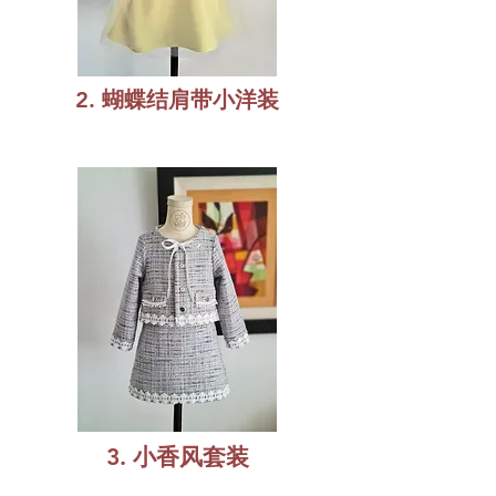
2. 蝴蝶结肩带小洋装
3. 小香风套装